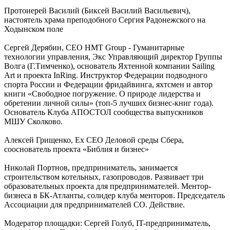
Протоиерей Василий (Биксей Василий Васильевич),
настоятель храма преподобного Сергия Радонежского на
Ходынском поле
Сергей Дерябин, CEO HMT Group - Гуманитарные
технологии управления, Экс Управляющий директор Группы
Волга (Г.Тимченко), основатель Яхтенной компании Sailing
Art и проекта InRing. Инструктор Федерации подводного
спорта России и Федерации фридайвинга, яхтсмен и автор
книги «Свободное погружение. О природе лидерства и
обретении личной силы» (топ-5 лучших бизнес-книг года).
Основатель Клуба АПОСТОЛ сообщества выпускников
МШУ Сколково.
Алексей Грищенко, Ex CEO Деловой среды Сбера,
сооснователь проекта «Библия и бизнес»
Николай Портнов, предприниматель, занимается
строительством котельных, газопроводов. Развивает три
образовательных проекта для предпринимателей. Ментор-
бизнеса в БК-Атланты, солидер клуба менторов. Председатель
Ассоциации для предпринимателей СО. Действие.
Модератор площадки: Сергей Голуб, IT-предприниматель,