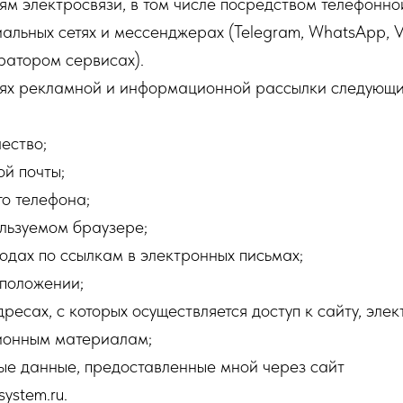
тям электросвязи, в том числе посредством телефонной
иальных сетях и мессенджерах (Telegram, WhatsApp, 
ратором сервисах).
елях рекламной и информационной рассылки следующ
чество;
ой почты;
го телефона;
ользуемом браузере;
ходах по ссылкам в электронных письмах;
оположении;
адресах, с которых осуществляется доступ к сайту, эл
ионным материалам;
ые данные, предоставленные мной через сайт
system.ru.