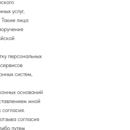
еского
ных услуг,
 Такие лица
поручения
ийской
тку персональных
 сервисов
онных систем,
аконных оснований
оставлением мной
 согласия.
отзыва согласия
либо путем