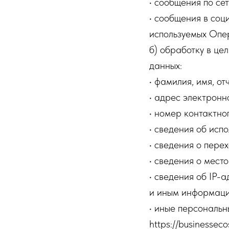
• сообщения по се
• сообщения в соц
используемых Опе
б) обработку в ц
данных:
• фамилия, имя, от
• адрес электронн
• номер контактно
• сведения об исп
• сведения о пере
• сведения о мест
• сведения об IP-
и иным информац
• иные персональн
https://businesseco