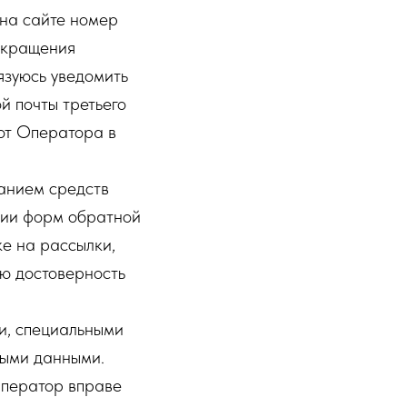
 на сайте номер
екращения
язуюсь уведомить
й почты третьего
 от Оператора в
ванием средств
ении форм обратной
ке на рассылки,
аю достоверность
и, специальными
ными данными.
Оператор вправе