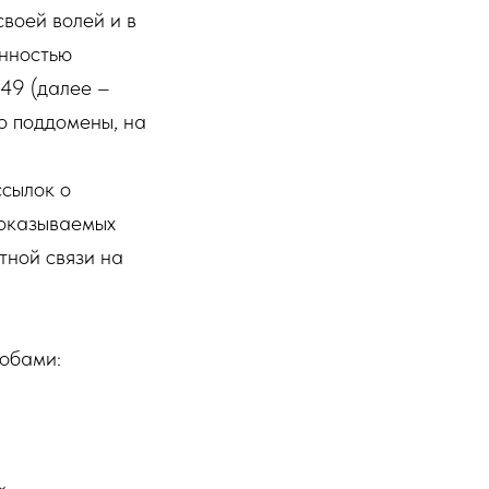
воей волей и в
енностью
49 (далее –
го поддомены, на
сылок о
, оказываемых
тной связи на
обами: