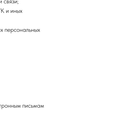
 связи;
VK и иных
их персональных
ектронным письмам