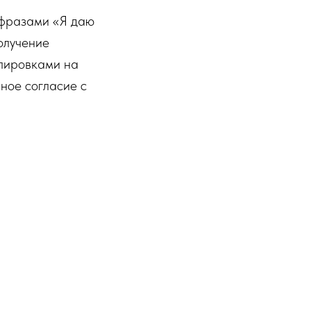
 фразами «Я даю
олучение
лировками на
чное согласие с