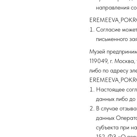
направления со
EREMEEVA_POKR
Согласие может
письменного за
Музей предприним
119049, г. Москва, 
либо по адресу эл
EREMEEVA_POKR
Настоящее согл
данных либо до
В случае отзыв
данных Операто
субъекта при н
152-ФЗ «О пер